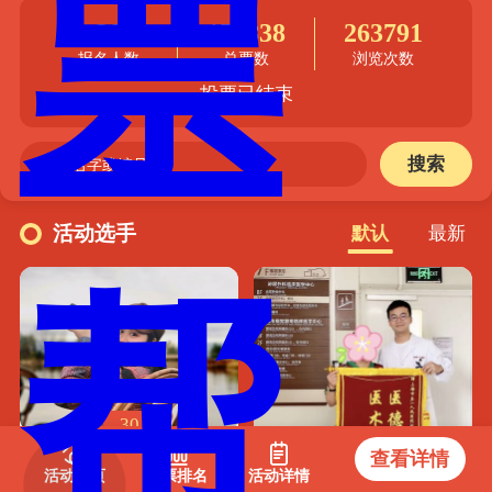
30
174838
263791
报名人数
总票数
浏览次数
投票已结束
搜索
活动选手
默认
最新
30
丁忆
查看详情
19537 票
活动首页
投票排名
活动详情
34