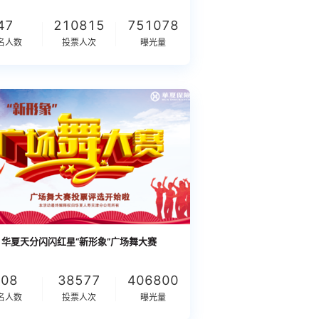
47
210815
751078
名人数
投票人次
曝光量
华夏天分闪闪红星“新形象”广场舞大赛
108
38577
406800
名人数
投票人次
曝光量