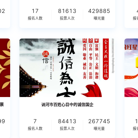
02
17
81613
429885
报名人数
投票人次
曝光量
报
票
讷河市百姓心目中的诚信国企
99
7
84413
267745
报名人数
投票人次
曝光量
报