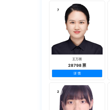
7
王万祺
28798 票
详 情
2