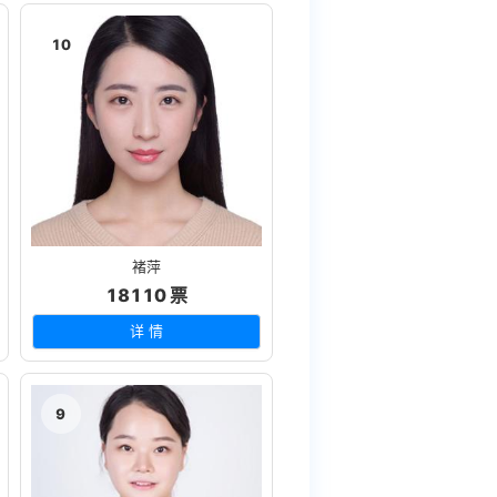
10
褚萍
18110 票
详 情
9