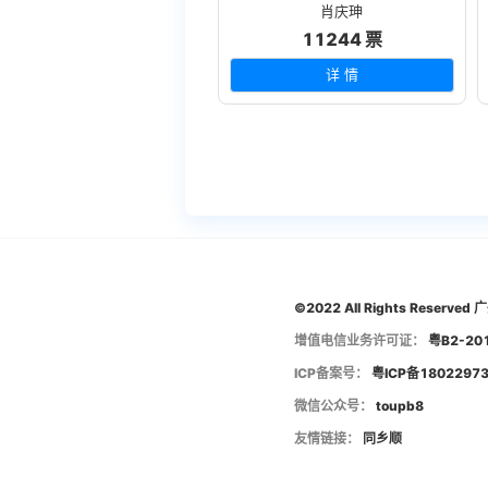
肖庆珅
11244 票
详 情
©2022 All Rights Rese
增值电信业务许可证：
粤B2-20
ICP备案号：
粤ICP备1802297
微信公众号：
toupb8
友情链接：
同乡顺