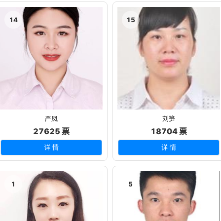
14
15
严凤
刘笋
27625 票
18704 票
详 情
详 情
1
5