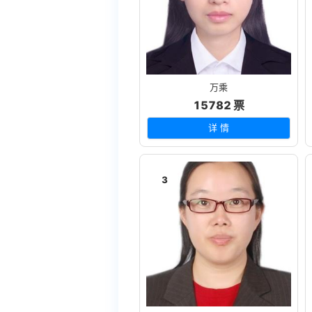
万乘
15782 票
详 情
3