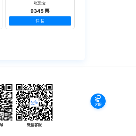
张雅文
9345 票
详 情
客服
号
微信客服