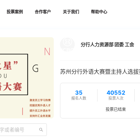
投票案例
合作客户
关于我们
帮助中心
分行人力资源部 团委 工会
苏州分行外语大赛暨主持人选拔
35
40552
报名人数
投票人次
投票已结束