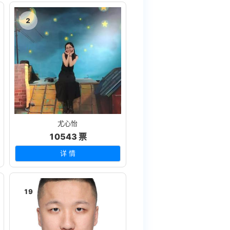
2
尤心怡
10543 票
详 情
19