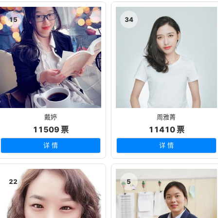
15
34
戴婷
周雅菁
11509 票
11410 票
详 情
详 情
22
5