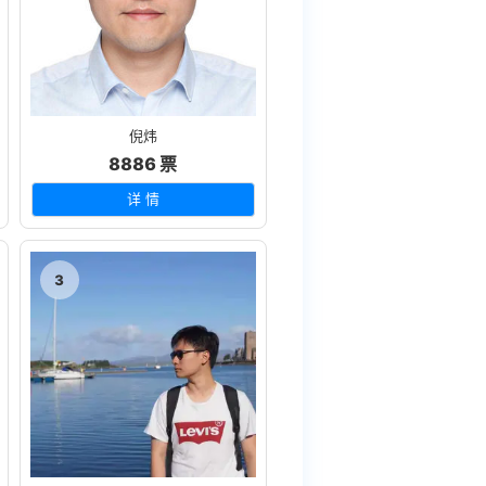
倪炜
8886 票
详 情
3